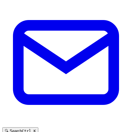
🔍 Search
Ctrl K