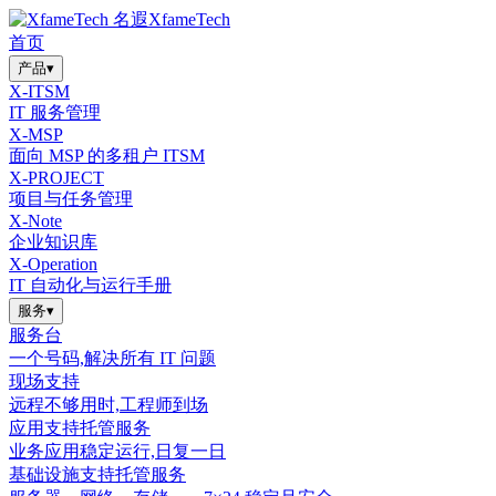
XfameTech
首页
产品
▾
X-ITSM
IT 服务管理
X-MSP
面向 MSP 的多租户 ITSM
X-PROJECT
项目与任务管理
X-Note
企业知识库
X-Operation
IT 自动化与运行手册
服务
▾
服务台
一个号码,解决所有 IT 问题
现场支持
远程不够用时,工程师到场
应用支持托管服务
业务应用稳定运行,日复一日
基础设施支持托管服务