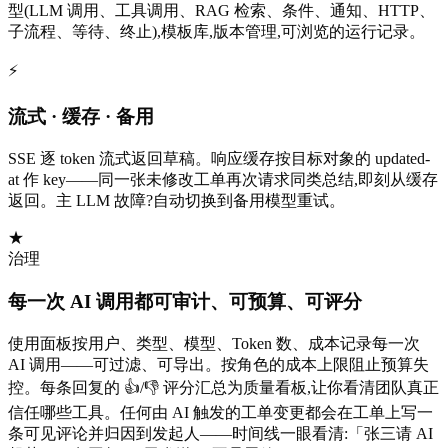
型(LLM 调用、工具调用、RAG 检索、条件、通知、HTTP、
子流程、等待、终止),模板库,版本管理,可浏览的运行记录。
⚡
流式 · 缓存 · 备用
SSE 逐 token 流式返回草稿。响应缓存按目标对象的 updated-
at 作 key——同一张未修改工单再次请求同类总结,即刻从缓存
返回。主 LLM 故障?自动切换到备用模型重试。
★
治理
每一次 AI 调用都可审计、可预算、可评分
使用面板按用户、类型、模型、Token 数、成本记录每一次
AI 调用——可过滤、可导出。按角色的成本上限阻止预算失
控。每条回复的 👍/👎 评分汇总为质量看板,让你看清团队真正
信任哪些工具。任何由 AI 触发的工单变更都会在工单上写一
条可见评论并归因到发起人——时间线一眼看清:「张三请 AI