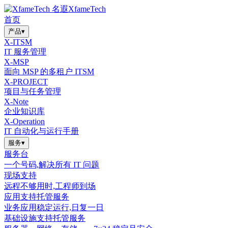
XfameTech
首页
产品
▾
X-ITSM
IT 服务管理
X-MSP
面向 MSP 的多租户 ITSM
X-PROJECT
项目与任务管理
X-Note
企业知识库
X-Operation
IT 自动化与运行手册
服务
▾
服务台
一个号码,解决所有 IT 问题
现场支持
远程不够用时,工程师到场
应用支持托管服务
业务应用稳定运行,日复一日
基础设施支持托管服务