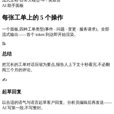
流式全程
·
自带大模型
·
中 / 英双语
AI 助手面板
每张工单上的 5 个操作
一个面板,四种工单类型(事件 · 问题 · 变更 · 服务请求)。全部
流式输出——首个 token 到达即开始渲染。
📝
总结
把冗长的工单对话压缩为要点,报告人上下文十秒看完,不必翻
阅三个月的评论。
✍️
起草回复
以合适的语气与语言起草客户回复。分析员编辑后再发送——
AI 写第一段,不写整封。