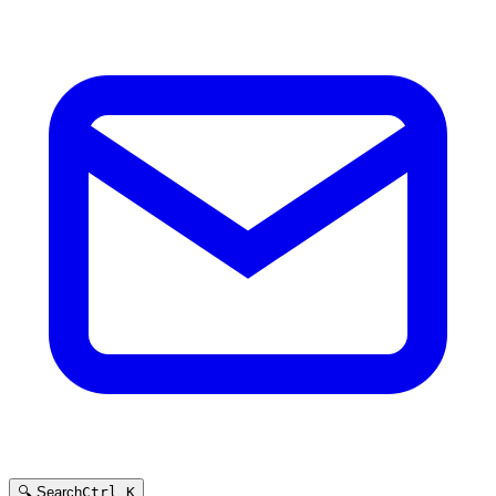
🔍 Search
Ctrl K